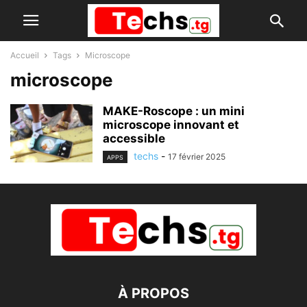
Accueil
Tags
Microscope
microscope
MAKE-Roscope : un mini
microscope innovant et
accessible
techs
-
17 février 2025
APPS
À PROPOS