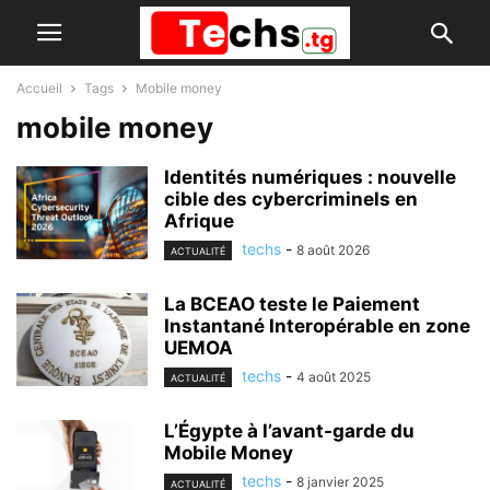
Accueil
Tags
Mobile money
mobile money
Identités numériques : nouvelle
cible des cybercriminels en
Afrique
techs
-
8 août 2026
ACTUALITÉ
La BCEAO teste le Paiement
Instantané Interopérable en zone
UEMOA
techs
-
4 août 2025
ACTUALITÉ
L’Égypte à l’avant-garde du
Mobile Money
techs
-
8 janvier 2025
ACTUALITÉ