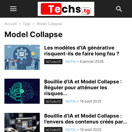
Accueil
Tags
Model Collapse
Model Collapse
Les modèles d’IA générative
risquent-ils de faire long feu ?
techs
-
6 janvier 2026
ACTUALITÉ
Bouillie d’IA et Model Collapse :
Réguler pour atténuer les
risques...
techs
-
19 août 2025
ACTUALITÉ
Bouillie d’IA et Model Collapse :
l’envers des contenus créés par...
techs
-
16 août 2025
ACTUALITÉ