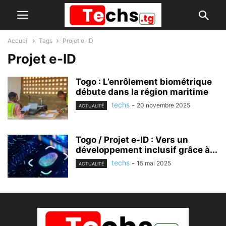
Accueil
Tags
Projet e-ID
Projet e-ID
Togo : L’enrôlement biométrique
débute dans la région maritime
techs
-
20 novembre 2025
ACTUALITÉ
Togo / Projet e-ID : Vers un
développement inclusif grâce à...
techs
-
15 mai 2025
ACTUALITÉ