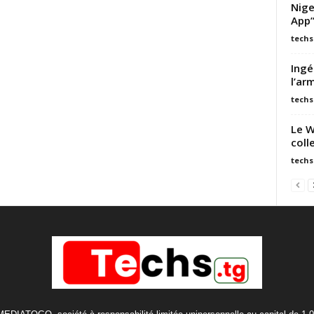
Nige
App”
techs
Ingé
l’ar
techs
Le W
coll
techs