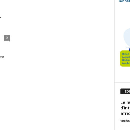
A
0
est
ED
Le n
d’in
afri
techs