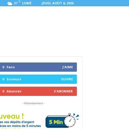
C
LOMÉ
JEUDI, AOÛT 6, 2026
27
0
Fans
J'AIME
0
Suiveurs
SUIVRE
0
Abonnés
S'ABONNER
- Advertisement -