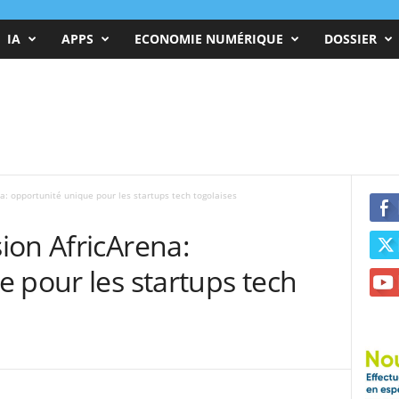
IA
APPS
ECONOMIE NUMÉRIQUE
DOSSIER
a: opportunité unique pour les startups tech togolaises
ion AfricArena:
 pour les startups tech