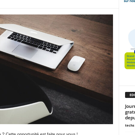
EDI
Jour
grat
depu
techs
? Cette opportunité est faite pour vous !