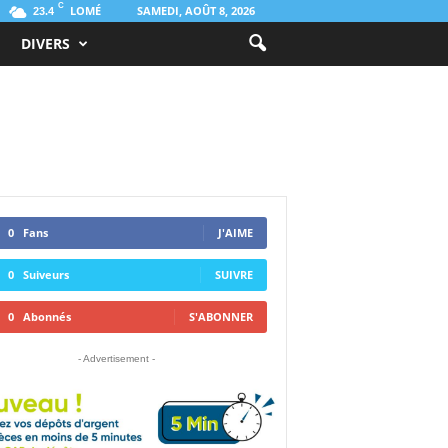
C
LOMÉ
SAMEDI, AOÛT 8, 2026
23.4
DIVERS
0
Fans
J'AIME
0
Suiveurs
SUIVRE
0
Abonnés
S'ABONNER
- Advertisement -