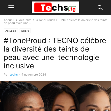
Accueil
Actualité
#ToneProud : TECNO célèbre la diversité des teints
de peau avec une...
Actualité
Divers
#ToneProud : TECNO célèbre
la diversité des teints de
peau avec une technologie
inclusive
Par
techs
-
4 novembre 2024