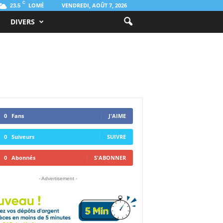
C
LOMÉ
VENDREDI, AOÛT 7, 2026
23.5
DIVERS
0
Fans
J'AIME
0
Suiveurs
SUIVRE
0
Abonnés
S'ABONNER
- Advertisement -