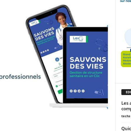
EDI
Les 
comp
techs
Quic