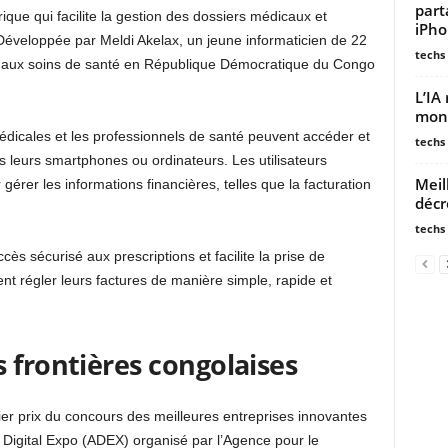
part
que qui facilite la gestion des dossiers médicaux et
iPh
Développée par Meldi Akelax, un jeune informaticien de 22
techs
ès aux soins de santé en République Démocratique du Congo
L’IA
mond
édicales et les professionnels de santé peuvent accéder et
techs
s leurs smartphones ou ordinateurs. Les utilisateurs
Meil
gérer les informations financières, telles que la facturation
décr
techs
cès sécurisé aux prescriptions et facilite la prise de
nt régler leurs factures de manière simple, rapide et
 frontières congolaises
er prix du concours des meilleures entreprises innovantes
 Digital Expo (ADEX) organisé par l’Agence pour le