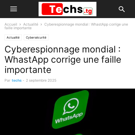
Accueil
Actualité
Cyberespionnage mondial : WhastApp corrige une
faille importante
Actualité
Cybersécurité
Cyberespionnage mondial :
WhastApp corrige une faille
importante
Par
techs
-
2 septembre 2025