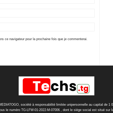
ns ce navigateur pour la prochaine fois que je commenterai.
 MEDIATOGO, société à responsabilité limitée unipersonnelle au capital de 1 
us le numéro TG-LFW-01-2022-M-07006 , dont le siège social est situé sur 