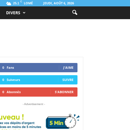
C
LOMÉ
JEUDI, AOÛT 6, 2026
25.1
DIVERS
0
Fans
J'AIME
0
Suiveurs
SUIVRE
0
Abonnés
S'ABONNER
- Advertisement -