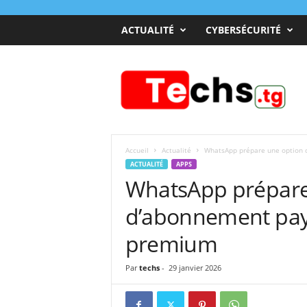
ACTUALITÉ
CYBERSÉCURITÉ
T
e
c
h
s
T
o
Accueil
Actualité
WhatsApp prépare une option 
g
ACTUALITÉ
APPS
o
WhatsApp prépare
d’abonnement paya
premium
Par
techs
-
29 janvier 2026