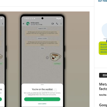
EDI
Meta
fact
techs
Goog