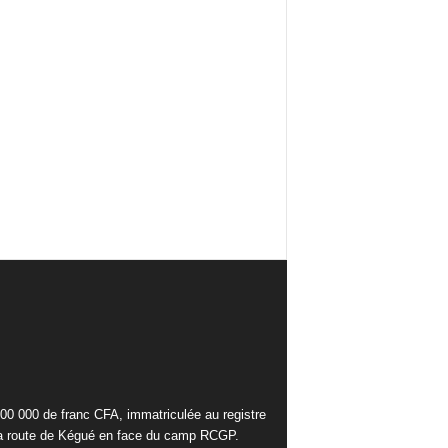
000 000 de franc CFA, immatriculée au registre
la route de Kégué en face du camp RCGP.