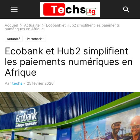
Accueil
Actualité
Ecobank et Hub2 simplifient les paiements
numériques en Afrique
Actualité
Partenariat
Ecobank et Hub2 simplifient
les paiements numériques en
Afrique
Par
techs
-
25 février 2026