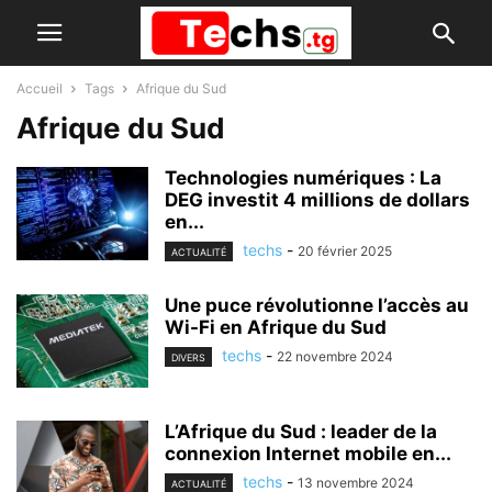
Accueil
Tags
Afrique du Sud
Afrique du Sud
Technologies numériques : La
DEG investit 4 millions de dollars
en...
techs
-
20 février 2025
ACTUALITÉ
Une puce révolutionne l’accès au
Wi-Fi en Afrique du Sud
techs
-
22 novembre 2024
DIVERS
L’Afrique du Sud : leader de la
connexion Internet mobile en...
techs
-
13 novembre 2024
ACTUALITÉ