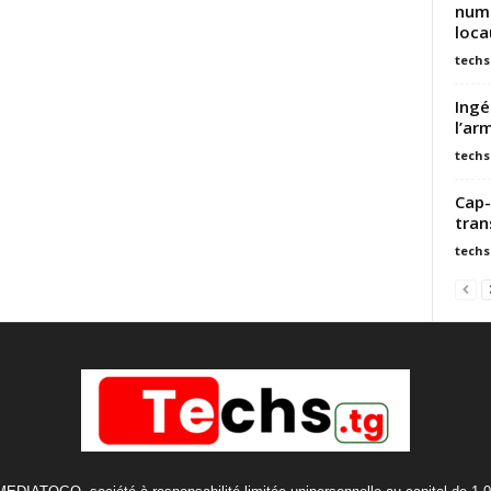
numé
loca
techs
Ingé
l’ar
techs
Cap-
tran
techs