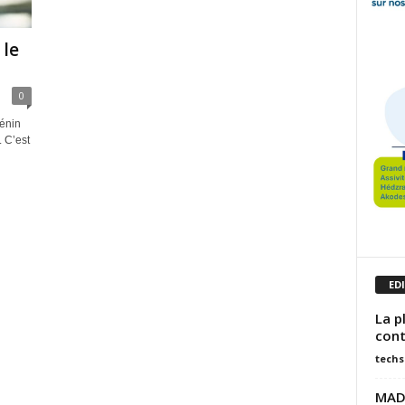
 le
0
Bénin
 C’est
ED
La p
cont
techs
MADE