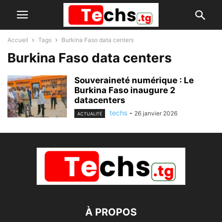
Accueil
Tags
Burkina Faso data centers
Burkina Faso data centers
Souveraineté numérique : Le
Burkina Faso inaugure 2
datacenters
techs
-
26 janvier 2026
ACTUALITÉ
À PROPOS