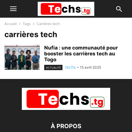
Accueil
Tags
Carrières tech
carrières tech
Nufia : une communauté pour
booster les carrières tech au
Togo​
techs
-
15 avril 2025
ACTUALITÉ
À PROPOS