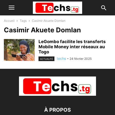
Accueil
Tags
Casimir Akuete Domlan
Casimir Akuete Domlan
LeGombo facilite les transferts
Mobile Money inter réseaux au
Togo
techs
-
24 février 2025
ACTUALITÉ
À PROPOS