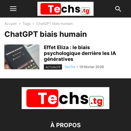
Accueil
Tags
ChatGPT biais humain
ChatGPT biais humain
Effet Eliza : le biais
psychologique derrière les IA
génératives
techs
-
19 février 2026
ACTUALITÉ
À PROPOS