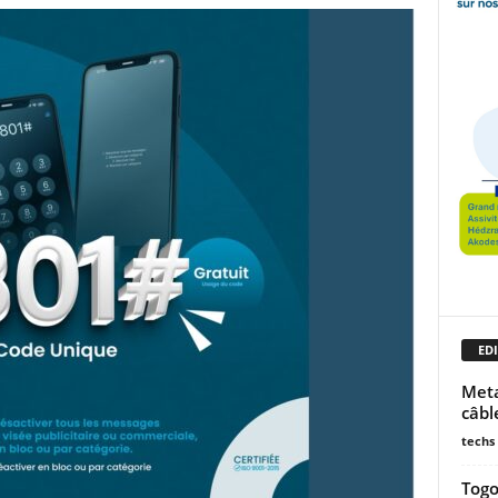
EDI
Meta
câbl
techs
Togo