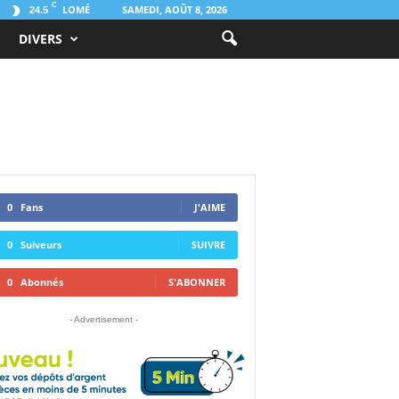
C
LOMÉ
SAMEDI, AOÛT 8, 2026
24.5
DIVERS
0
Fans
J'AIME
0
Suiveurs
SUIVRE
0
Abonnés
S'ABONNER
- Advertisement -