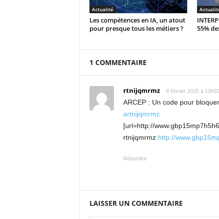
Actualité
Actualit
Les compétences en IA, un atout
INTERPO
pour presque tous les métiers ?
55% des
1 COMMENTAIRE
rtnijqmrmz
8 février 2025 à 13h5
ARCEP : Un code pour bloquer 
artnijqmrmz
[url=http://www.gbp15mp7h5h6
rtnijqmrmz
http://www.gbp15m
Répondre
LAISSER UN COMMENTAIRE