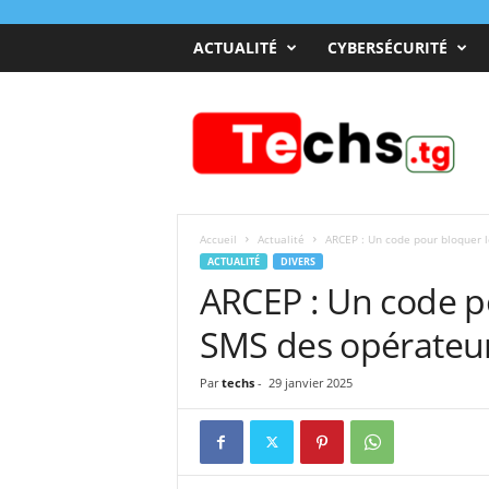
ACTUALITÉ
CYBERSÉCURITÉ
T
e
c
h
s
T
o
Accueil
Actualité
ARCEP : Un code pour bloquer l
g
ACTUALITÉ
DIVERS
o
ARCEP : Un code po
SMS des opérateu
Par
techs
-
29 janvier 2025