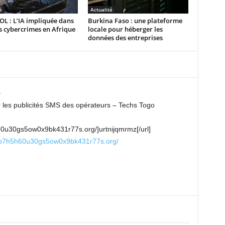
é
Actualité
L : L’IA impliquée dans
Burkina Faso : une plateforme
 cybercrimes en Afrique
locale pour héberger les
données des entreprises
0
les publicités SMS des opérateurs – Techs Togo
0u30gs5ow0x9bk431r77s.org/]urtnijqmrmz[/url]
p7h5h60u30gs5ow0x9bk431r77s.org/