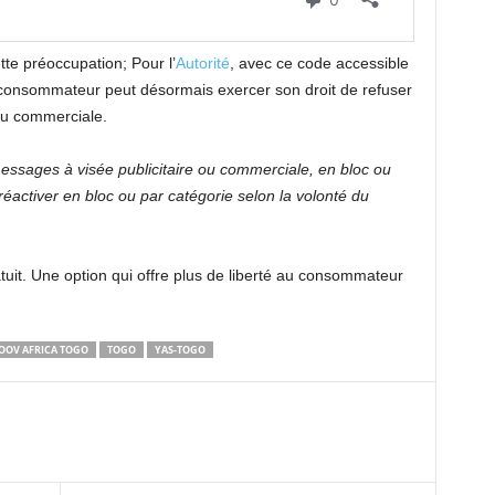
te préoccupation; Pour l’
Autorité
, avec ce code accessible
 consommateur peut désormais exercer son droit de refuser
 ou commerciale.
essages à visée publicitaire ou commerciale, en bloc ou
éactiver en bloc ou par catégorie selon la volonté du
uit. Une option qui offre plus de liberté au consommateur
OOV AFRICA TOGO
TOGO
YAS-TOGO