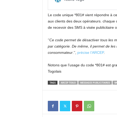
Le code unique *801# vient répondre à cet
aux clients des deux opérateurs. chaque
de recevoir des SMS à visée publicitaire
‘’
Ce code permet de désactiver tous les m
par catégorie. De même, il permet de les r
consommateur
.’’,
précise l’ARCEP
.
Notons que l’usage du code *801# est grat
Togolais
TAGS
ARCEP TOGO
MESSAGES PUBLICITAIRES
M