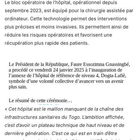
Le bloc opératoire de l’hôpital, opérationnel depuis
septembre 2023, est équipé pour la chirurgie assistée par
ordinateur. Cette technologie permet des interventions
plus précises et moins invasives. Ils permettent ainsi de
réduire les risques opératoires et favorisent une
récupération plus rapide des patients.
Le Président de la République, Faure Essozimna Gnassingbé,
a procédé ce vendredi 24 janvier 2025 à l’inauguration de
l’annexe de l’hôpital de référence de niveau 4, Dogta-Lafiè,
symbole d’une volonté collective d’avancer vers un avenir
plus sain.
Le résumé de cette cérémonie…
pic.twitter.com/OXlh3qVmow
« Cet hôpital est le maillon manquant de la chaîne des
infrastructures sanitaires du Togo. L’ambition affichée,
— Présidence Togolaise/Togolese Presidency
c’est d’avoir un plateau technique de haut niveau et de
(@PresidenceTg)
January 27, 2025
dernière génération. C’est ce qui est en train d’être