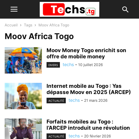
Accueil
Tags
Moov Africa Togo
Moov Africa Togo
Moov Money Togo enrichit son
offre de mobile money
techs
-
10 juillet 2026
DIVERS
Internet mobile au Togo : Yas
dépasse Moov en 2025 (ARCEP)
techs
-
21 mars 2026
ACTUALITÉ
Forfaits mobiles au Togo :
l’ARCEP introduit une révolution
techs
-
20 février 2026
ACTUALITÉ