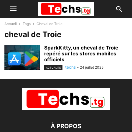
Accueil
Tags
Cheval de Troie
cheval de Troie
SparkKitty, un cheval de Troie
repéré sur les stores mobiles
officiels
techs
-
24 juillet 2025
ACTUALITÉ
À PROPOS