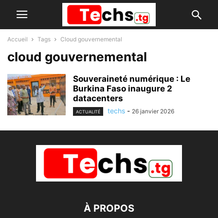
Accueil
Tags
Cloud gouvernemental
cloud gouvernemental
Souveraineté numérique : Le
Burkina Faso inaugure 2
datacenters
techs
-
26 janvier 2026
ACTUALITÉ
À PROPOS