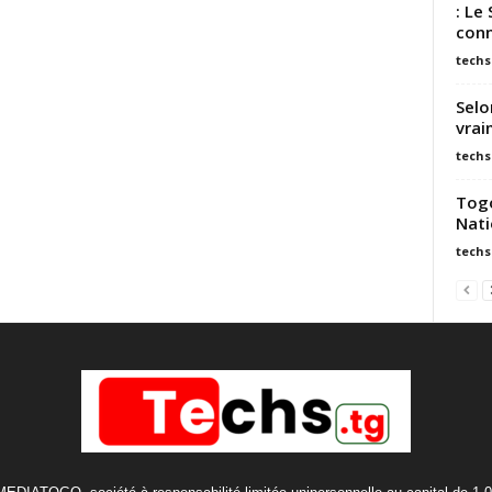
: Le
con
techs
Selo
vrai
techs
Togo
Nati
techs