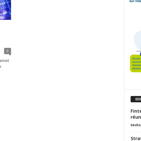
0
ternet
u
ED
Fint
réun
techs
Stra