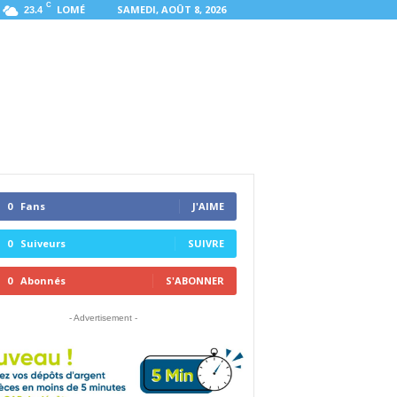
C
LOMÉ
SAMEDI, AOÛT 8, 2026
23.4
0
Fans
J'AIME
0
Suiveurs
SUIVRE
0
Abonnés
S'ABONNER
- Advertisement -