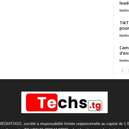
lead
techs
TikT
pour
techs
Camp
d’en
techs
 MEDIATOGO, société à responsabilité limitée unipersonnelle au capital de 1 