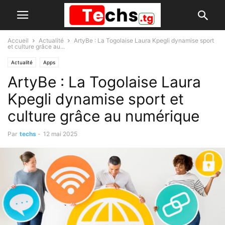
Accueil
Actualité
ArtyBe : La Togolaise Laura Kpegli dynamise sport
et culture grâce au...
Actualité
Apps
ArtyBe : La Togolaise Laura
Kpegli dynamise sport et
culture grâce au numérique
Par
techs
-
12 mai 2025