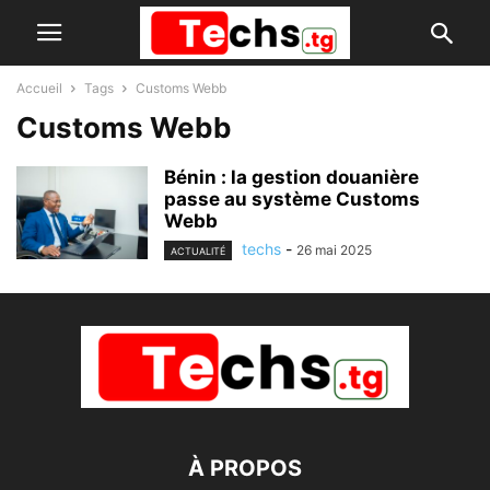
Accueil
Tags
Customs Webb
Customs Webb
Bénin : la gestion douanière
passe au système Customs
Webb
techs
-
26 mai 2025
ACTUALITÉ
À PROPOS