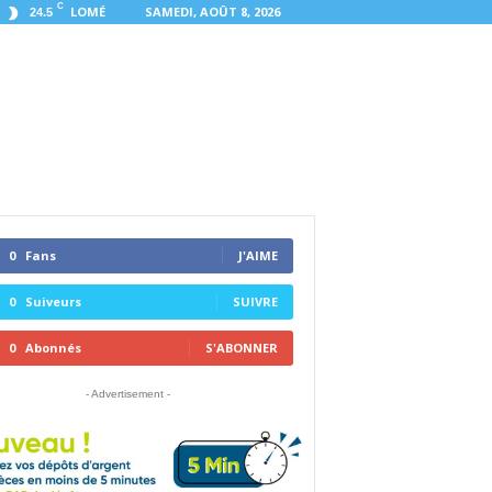
C
LOMÉ
SAMEDI, AOÛT 8, 2026
24.5
0
Fans
J'AIME
0
Suiveurs
SUIVRE
0
Abonnés
S'ABONNER
- Advertisement -