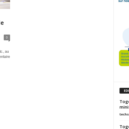
de
0
c., au
entaire
ED
Togo
mini
techs
Togo