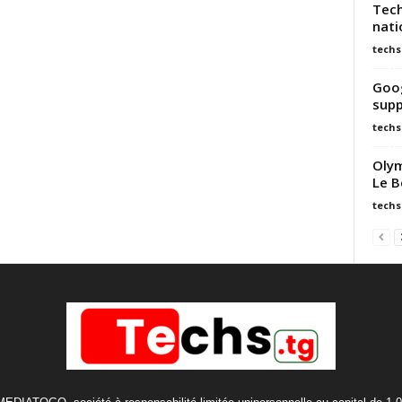
Tech
nati
techs
Goog
supp
techs
Olym
Le B
techs