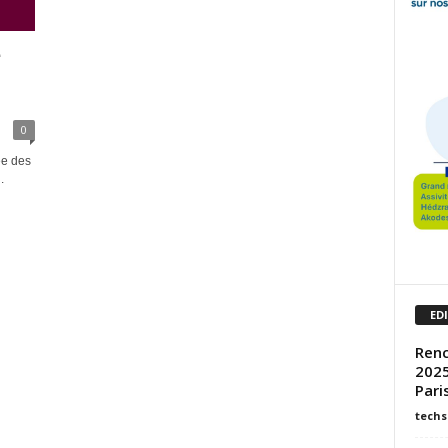
é
0
ée des
.
ED
Renc
2025
Pari
techs