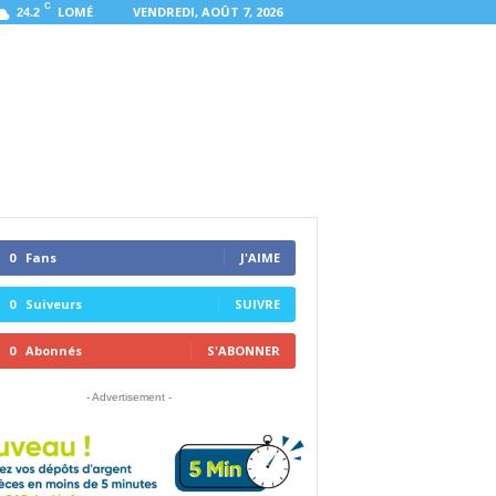
C
LOMÉ
VENDREDI, AOÛT 7, 2026
24.2
0
Fans
J'AIME
0
Suiveurs
SUIVRE
0
Abonnés
S'ABONNER
- Advertisement -