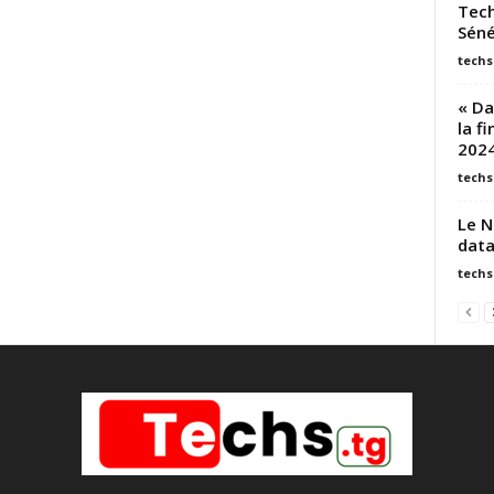
Tech
Séné
techs
« Da
la f
202
techs
Le N
data
techs