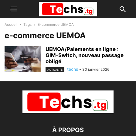
Accueil
Tags
E-commerce UEMOA
e-commerce UEMOA
UEMOA/Paiements en ligne :
GIM-Switch, nouveau passage
obligé
techs
-
30 janvier 2026
ACTUALITÉ
À PROPOS