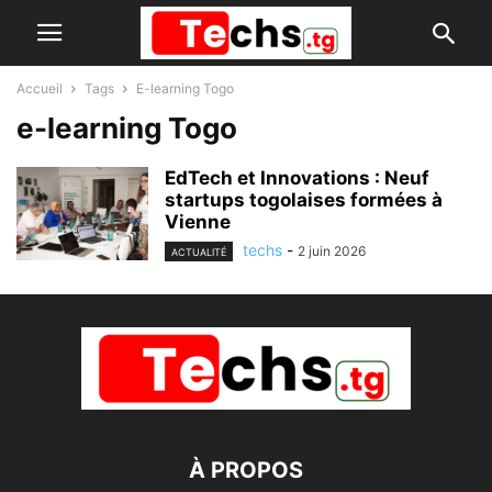
Accueil
Tags
E-learning Togo
e-learning Togo
EdTech et Innovations : Neuf
startups togolaises formées à
Vienne
techs
-
2 juin 2026
ACTUALITÉ
À PROPOS