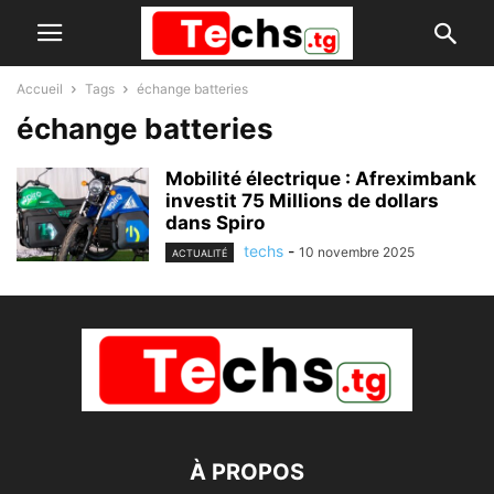
Accueil
Tags
échange batteries
échange batteries
Mobilité électrique : Afreximbank
investit 75 Millions de dollars
dans Spiro
techs
-
10 novembre 2025
ACTUALITÉ
À PROPOS