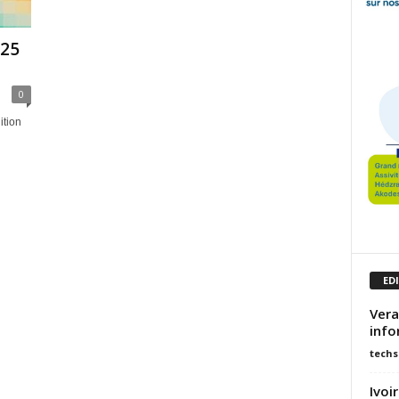
025
0
ition
ED
Vera
info
techs
Ivoi