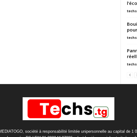
l’éc
techs
Boui
pour
techs
Pann
réel
techs
 MEDIATOGO, société à responsabilité limitée unipersonnelle au capital de 1 