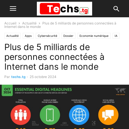
Accueil
Actualité
Plus de 5 milliards de personnes connectées à
Internet dans le monde
Actualité
Apps
Cybersécurité
Dossier
Economie numérique
IA
Plus de 5 milliards de
Internet
personnes connectées à
Internet dans le monde
Par
techs.tg
-
25 octobre 2024