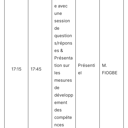
e avec
une
session
de
question
s/répons
es &
Présenta
tion sur
Présenti
M.
17:15
17:45
les
el
FIOGBE
mesures
de
développ
ement
des
compéte
nces