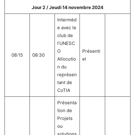
Jour 2
/ Jeudi 14 novembre 2024
Intermèd
e avec le
club de
l’UNESC
O
Présenti
08:15
08:30
Allocutio
el
n du
représen
tant de
CoTIA
Présenta
tion de
Projets
ou
solutions