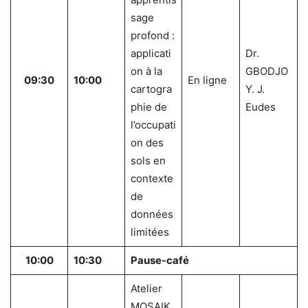
sage
profond :
applicati
Dr.
on à la
GBODJO
09:30
10:00
En ligne
cartogra
Y. J.
phie de
Eudes
l’occupati
on des
sols en
contexte
de
données
limitées
10:00
10:30
Pause-café
Atelier
MOSAIK