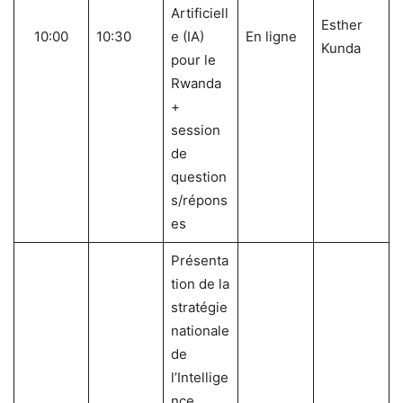
Artificiell
Esther
10:00
10:30
e (IA)
En ligne
Kunda
pour le
Rwanda
+
session
de
question
s/répons
es
Présenta
tion de la
stratégie
nationale
de
l’Intellige
nce