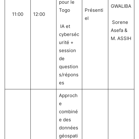
pour le
GWALIBA
Togo
Présenti
11:00
12:00
el
Sorene
IA et
Asefa &
cyberséc
M. ASSIH
urité +
session
de
question
s/répons
es
Approch
e
combiné
e des
données
géospati