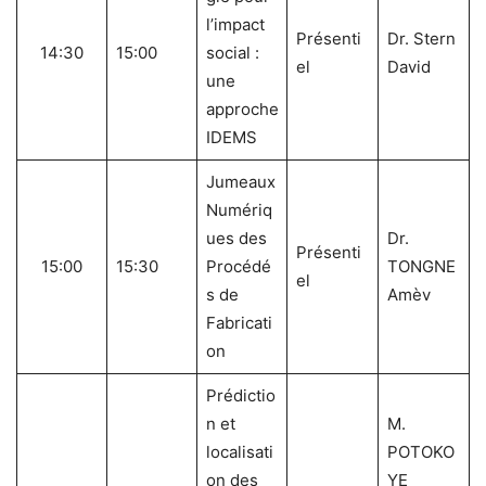
l’impact
Présenti
Dr. Stern
14:30
15:00
social :
el
David
une
approche
IDEMS
Jumeaux
Numériq
ues des
Dr.
Présenti
15:00
15:30
Procédé
TONGNE
el
s de
Amèv
Fabricati
on
Prédictio
n et
M.
localisati
POTOKO
on des
YE