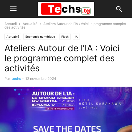
Accueil
Actualité
Ateliers Autour de l’IA : Voici le programme complet
des activités
Actualité
Economie numérique
Flash
IA
Ateliers Autour de l’IA : Voici
le programme complet des
activités
Par
techs
-
12 novembre 2024