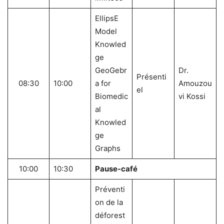
EllipsE
Model
Knowled
ge
GeoGebr
Dr.
Présenti
08:30
10:00
a for
Amouzou
el
Biomedic
vi Kossi
al
Knowled
ge
Graphs
10:00
10:30
Pause-café
Préventi
on de la
déforest