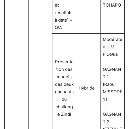
et
TCHAPO
résultats
à date) +
Q/A
Modérate
ur : M.
FIOGBE
Presenta
–
tion des
GAGNAN
models
T 1
des deux
(Raoul
Hybride
gagnants
MISSODE
du
Y)
challeng
–
e Zindi
GAGNAN
T 2