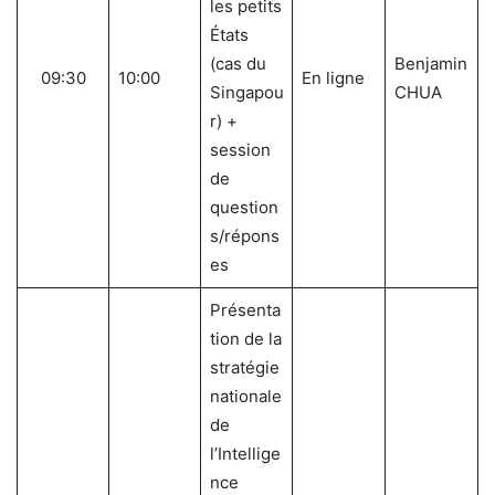
les petits
États
(cas du
Benjamin
09:30
10:00
En ligne
Singapou
CHUA
r) +
session
de
question
s/répons
es
Présenta
tion de la
stratégie
nationale
de
l’Intellige
nce