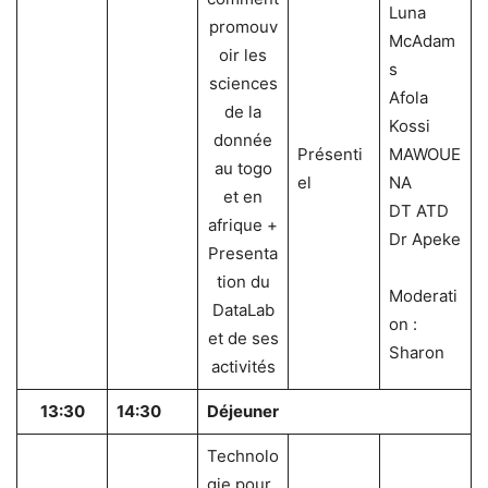
Luna
promouv
McAdam
oir les
s
sciences
Afola
de la
Kossi
donnée
Présenti
MAWOUE
au togo
el
NA
et en
DT ATD
afrique +
Dr Apeke
Presenta
tion du
Moderati
DataLab
on :
et de ses
Sharon
activités
13:30
14:30
Déjeuner
Technolo
gie pour