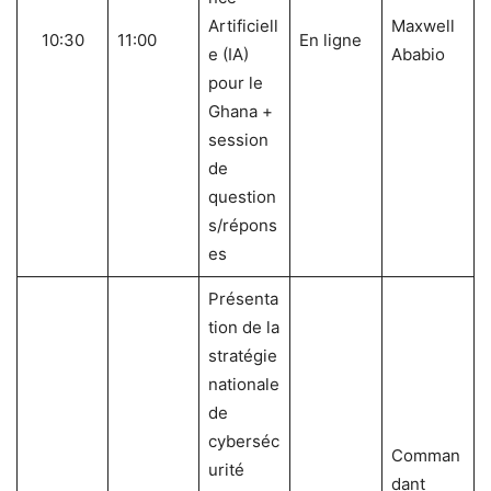
Artificiell
Maxwell
10:30
11:00
En ligne
e (IA)
Ababio
pour le
Ghana +
session
de
question
s/répons
es
Présenta
tion de la
stratégie
nationale
de
cyberséc
Comman
urité
dant