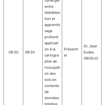
Synergie
entre
télédétec
tion et
apprentis
sage
profond:
applicati
Dr. Jean
on à la
Présenti
08:30
09:30
Eudes
cartogra
el
GBODJO
phie de
l’occupati
on des
sols en
contexte
de
données
limitées