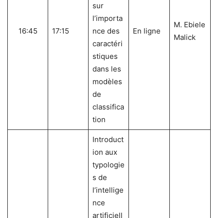
sur
l’importa
M. Ebiele
16:45
17:15
nce des
En ligne
Malick
caractéri
stiques
dans les
modèles
de
classifica
tion
Introduct
ion aux
typologie
s de
l’intellige
nce
artificiell