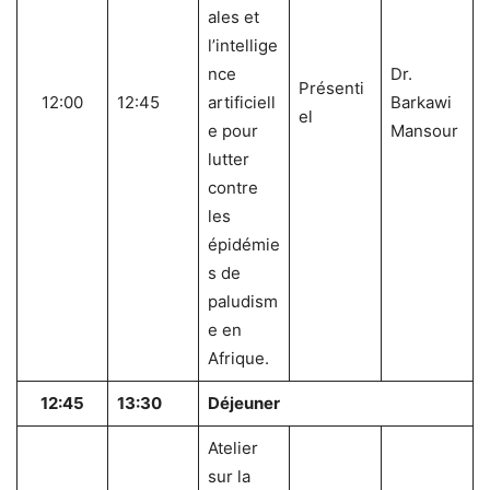
ales et
l’intellige
nce
Dr.
Présenti
12:00
12:45
artificiell
Barkawi
el
e pour
Mansour
lutter
contre
les
épidémie
s de
paludism
e en
Afrique.
12:45
13:30
Déjeuner
Atelier
sur la