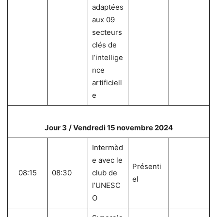
adaptées
aux 09
secteurs
clés de
l’intellige
nce
artificiell
e
Jour 3
/ Vendredi 15 novembre 2024
Intermèd
e avec le
Présenti
08:15
08:30
club de
el
l’UNESC
O