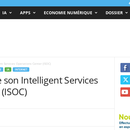
IA
APPS
ECONOMIE NUMÉRIQUE
DOSSIER
nt Services Operations Center (ISOC)
E
IA
INTERNET
on Intelligent Services
 (ISOC)