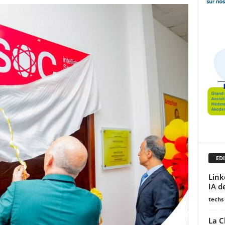
EDI
Link
IA d
techs
La C