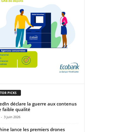
TOR PICKS
edIn déclare la guerre aux contenus
e faible qualité
-
3 juin 2026
hine lance les premiers drones