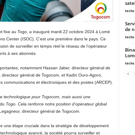
sate
techs
Serv
de n
et fixe au Togo, a inauguré mardi 22 octobre 2024 à Lomé
techs
ons Center (ISOC). C’est une première dans le pays. Ce
sion de surveiller en temps réel le réseau de l’opérateur
Bina
ferts à ses abonnés.
Lomé
techs
importantes, notamment Hassan Jaber, directeur général de
 directeur général de Togocom, et Kadiri Ouro-Agoro,
des communications et électroniques et des postes (ARCEP).
e technologique pour Togocom, mais aussi une
on du Togo. Cela renforce notre position d’opérateur global
e Legagneur, directeur général de Togocom.
ue une étape cruciale dans la stratégie de développement
echnologique avancé, la société pourra surveiller et