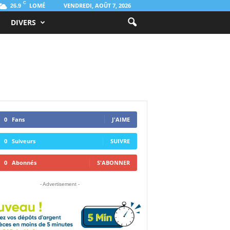
C
LOMÉ
VENDREDI, AOÛT 7, 2026
26.9
DIVERS
0
Fans
J'AIME
0
Suiveurs
SUIVRE
0
Abonnés
S'ABONNER
- Advertisement -