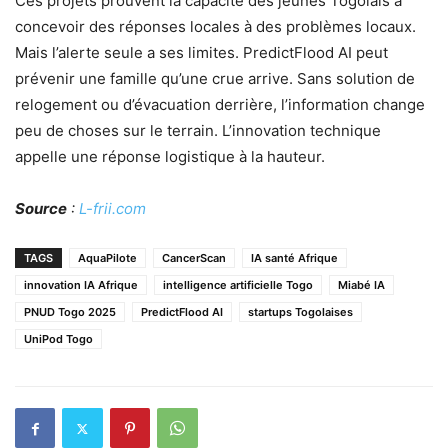
Ces projets prouvent la capacité des jeunes Togolais à
concevoir des réponses locales à des problèmes locaux.
Mais l’alerte seule a ses limites. PredictFlood AI peut
prévenir une famille qu’une crue arrive. Sans solution de
relogement ou d’évacuation derrière, l’information change
peu de choses sur le terrain. L’innovation technique
appelle une réponse logistique à la hauteur.
Source
:
L-frii.com
TAGS
AquaPilote
CancerScan
IA santé Afrique
innovation IA Afrique
intelligence artificielle Togo
Miabé IA
PNUD Togo 2025
PredictFlood AI
startups Togolaises
UniPod Togo