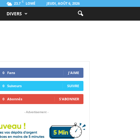
C
LOMÉ
JEUDI, AOÛT 6, 2026
23.7
DIVERS
0
Fans
J'AIME
0
Suiveurs
SUIVRE
0
Abonnés
S'ABONNER
- Advertisement -