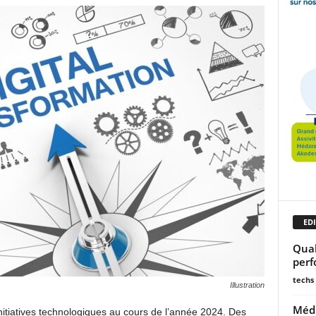
EDI
Qual
perf
techs
Illustration
Médi
itiatives technologiques au cours de l’année 2024. Des