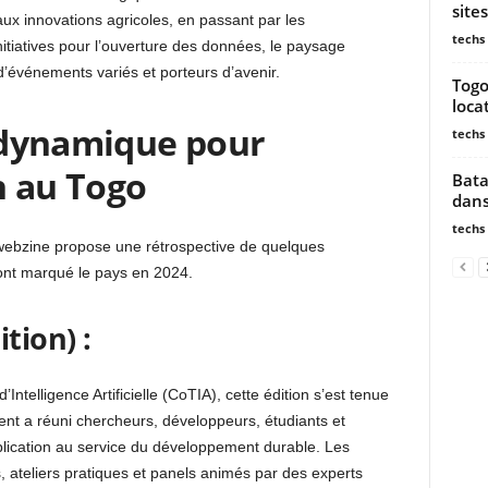
site
ux innovations agricoles, en passant par les
techs
tiatives pour l’ouverture des données, le paysage
d’événements variés et porteurs d’avenir.
Togo
loca
 dynamique pour
techs
h au Togo
Bata
dans
techs
 webzine propose une rétrospective de quelques
nt marqué le pays en 2024.
tion) :
telligence Artificielle (CoTIA), cette édition s’est tenue
t a réuni chercheurs, développeurs, étudiants et
plication au service du développement durable. Les
, ateliers pratiques et panels animés par des experts