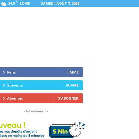
C
LOMÉ
SAMEDI, AOÛT 8, 2026
26.8
0
Fans
J'AIME
0
Suiveurs
SUIVRE
0
Abonnés
S'ABONNER
- Advertisement -