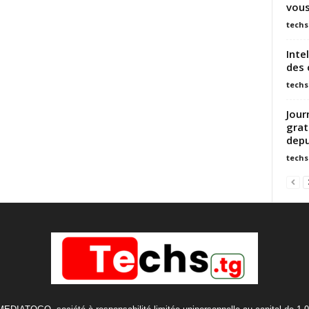
vous
techs
Inte
des 
techs
Jour
grat
depu
techs