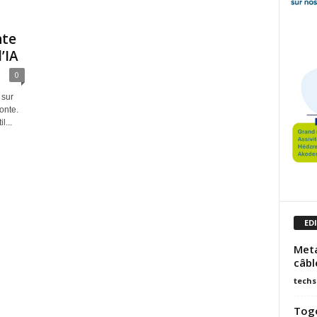
nte
’IA
0
 sur
onte.
l...
ED
Meta
câbl
techs
Togo