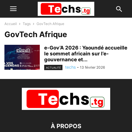
Accueil
Tags
GovTech Afrique
GovTech Afrique
e-Gov’A 2026 : Yaoundé accueille
le sommet africain sur l’e-
gouvernance et...
techs
-
13 février 2026
ACTUALITÉ
À PROPOS