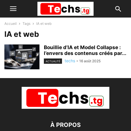
Accueil
Tags
IA et web
IA et web
Bouillie d’IA et Model Collapse :
l’envers des contenus créés par...
techs
-
16 août 2025
ACTUALITÉ
À PROPOS