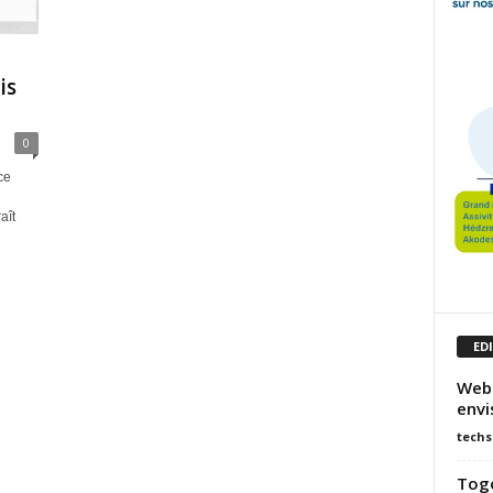
is
0
ce
aît
ED
Web 
envi
techs
Togo