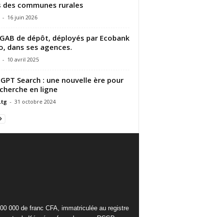
 des communes rurales
-
16 juin 2026
GAB de dépôt, déployés par Ecobank
, dans ses agences.
-
10 avril 2025
GPT Search : une nouvelle ère pour
echerche en ligne
.tg
-
31 octobre 2024
000 000 de franc CFA, immatriculée au registre