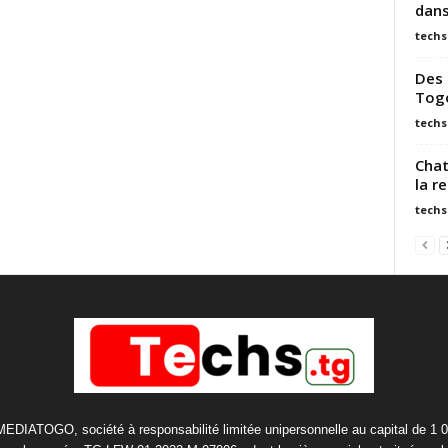
dans
techs
Des 
Togo
techs
Chat
la r
techs
 MEDIATOGO, société à responsabilité limitée unipersonnelle au capital de 1 