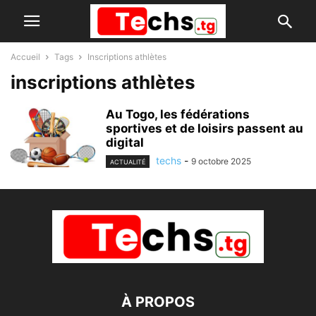
Accueil
Tags
Inscriptions athlètes
inscriptions athlètes
Au Togo, les fédérations
sportives et de loisirs passent au
digital
techs
-
9 octobre 2025
ACTUALITÉ
À PROPOS