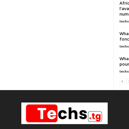
Afri
l’av
numé
techs
What
fonc
techs
What
pour
techs