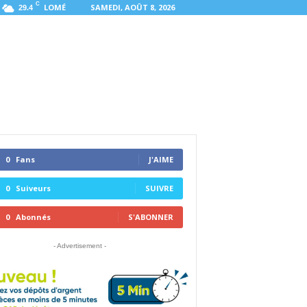
C
LOMÉ
SAMEDI, AOÛT 8, 2026
29.4
0
Fans
J'AIME
0
Suiveurs
SUIVRE
0
Abonnés
S'ABONNER
- Advertisement -