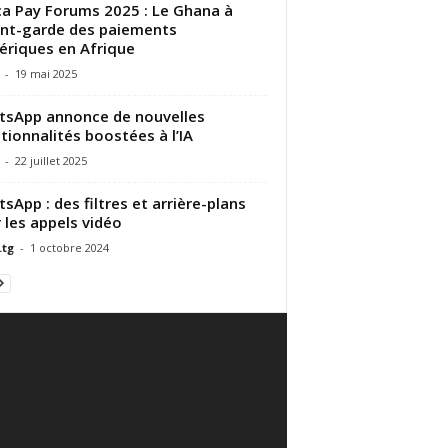
ca Pay Forums 2025 : Le Ghana à
ant-garde des paiements
riques en Afrique
-
19 mai 2025
sApp annonce de nouvelles
tionnalités boostées à l’IA
-
22 juillet 2025
sApp : des filtres et arrière-plans
 les appels vidéo
.tg
-
1 octobre 2024