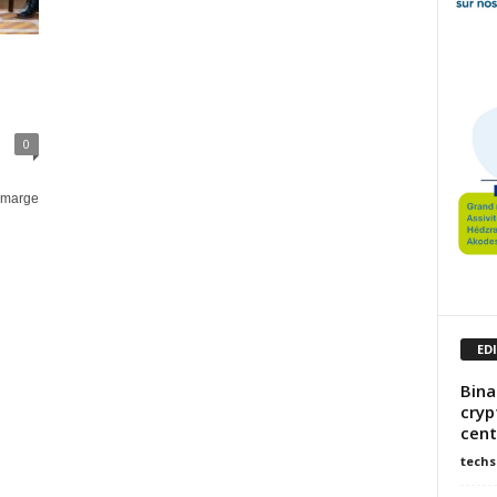
0
n marge
ED
Bina
cryp
cent
techs