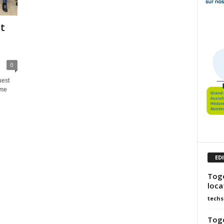
ut
0
uest
ème
ED
Togo
loca
techs
Togo