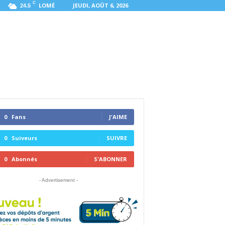
C
LOMÉ
JEUDI, AOÛT 6, 2026
24.5
0
Fans
J'AIME
0
Suiveurs
SUIVRE
0
Abonnés
S'ABONNER
- Advertisement -