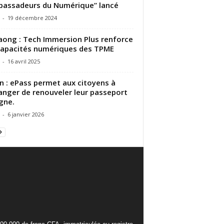
assadeurs du Numérique” lancé
-
19 décembre 2024
ong : Tech Immersion Plus renforce
capacités numériques des TPME
-
16 avril 2025
n : ePass permet aux citoyens à
ranger de renouveler leur passeport
igne.
-
6 janvier 2026