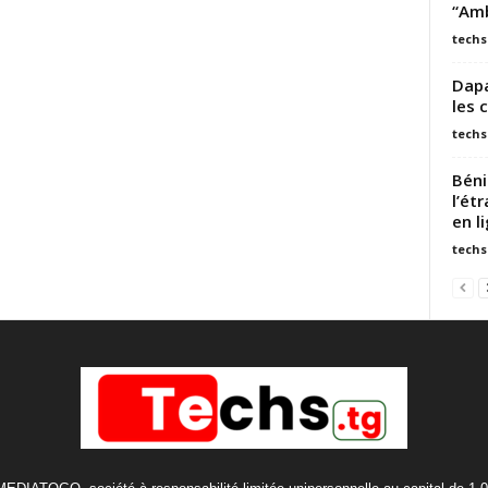
“Amb
techs
Dapa
les 
techs
Béni
l’ét
en l
techs