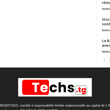
réin
techs
Stoc
sont
techs
La B
avec
techs
 MEDIATOGO, société à responsabilité limitée unipersonnelle au capital de 1 