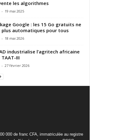
vente les algorithmes
-
19 mai 2025
kage Google : les 15 Go gratuits ne
 plus automatiques pour tous
-
18 mai 2026
AD industrialise l’agritech africaine
 TAAT-III
-
27 février 2026
000 000 de franc CFA, immatriculée au registre