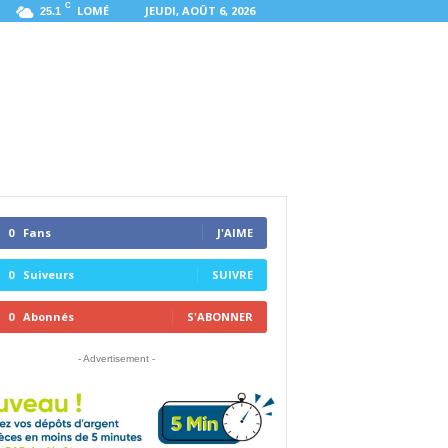
C
LOMÉ
JEUDI, AOÛT 6, 2026
25.1
0
Fans
J'AIME
0
Suiveurs
SUIVRE
0
Abonnés
S'ABONNER
- Advertisement -