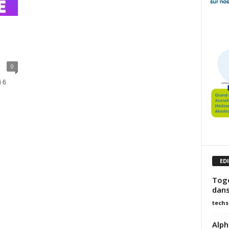
0
i 6
ED
Togo
dans
techs
Alph