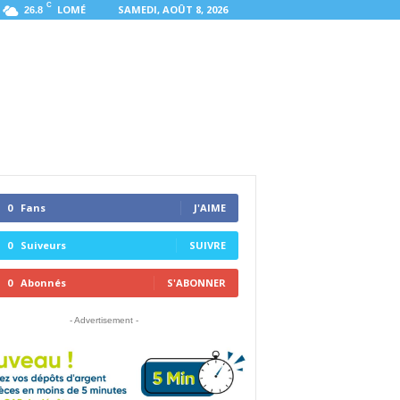
C
LOMÉ
SAMEDI, AOÛT 8, 2026
26.8
0
Fans
J'AIME
0
Suiveurs
SUIVRE
0
Abonnés
S'ABONNER
- Advertisement -