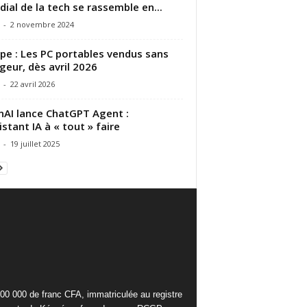
ial de la tech se rassemble en...
-
2 novembre 2024
pe : Les PC portables vendus sans
geur, dès avril 2026
-
22 avril 2026
AI lance ChatGPT Agent :
sistant IA à « tout » faire
-
19 juillet 2025
000 000 de franc CFA, immatriculée au registre