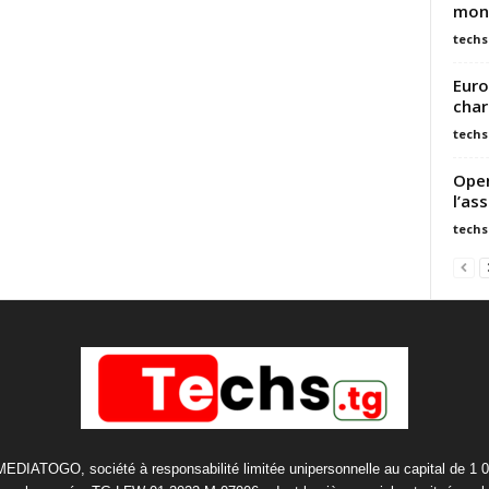
mond
techs
Euro
char
techs
Open
l’as
techs
 MEDIATOGO, société à responsabilité limitée unipersonnelle au capital de 1 