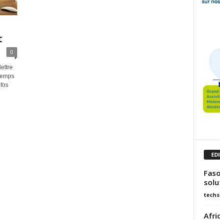
t
0
ettre
 temps
nfos
ED
Faso
solu
techs
Afri