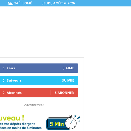
C
LOMÉ
JEUDI, AOÛT 6, 2026
24
0
Fans
J'AIME
0
Suiveurs
SUIVRE
0
Abonnés
S'ABONNER
- Advertisement -