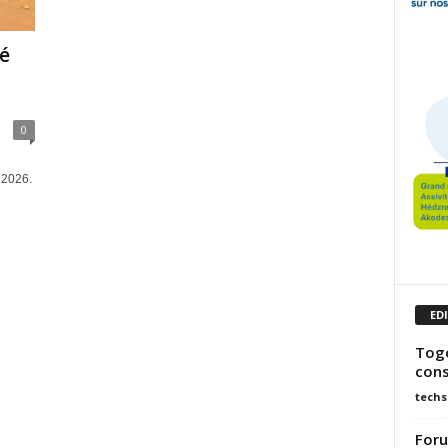
mé
0
t 2026.
ED
Togo
cons
techs
Foru