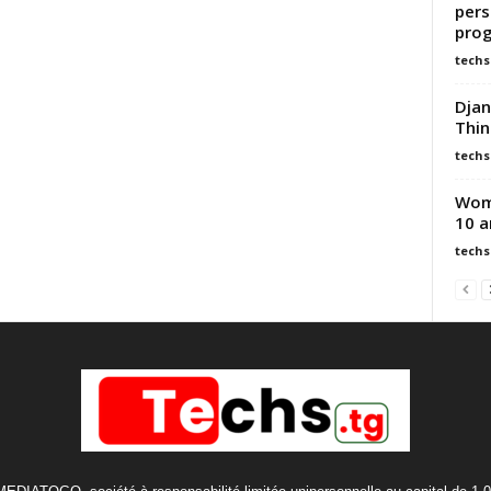
pers
pro
techs
Djan
Thin
techs
Wom
10 a
techs