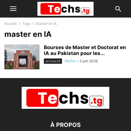
Accueil
Tags
Master en IA
master en IA
Bourses de Master et Doctorat en
IA au Pakistan pour les...
techs
-
3 juin 2026
ACTUALITÉ
À PROPOS