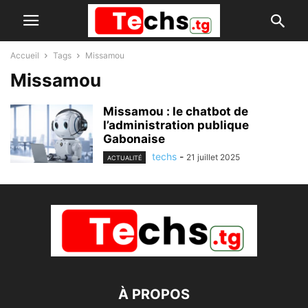
Accueil
Tags
Missamou
Missamou
Missamou : le chatbot de
l’administration publique
Gabonaise
techs
-
21 juillet 2025
ACTUALITÉ
À PROPOS