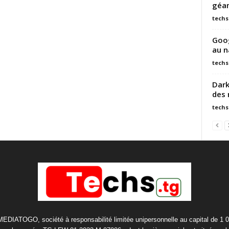
géan
techs
Goog
au n
techs
Dark
des 
techs
 MEDIATOGO, société à responsabilité limitée unipersonnelle au capital de 1 