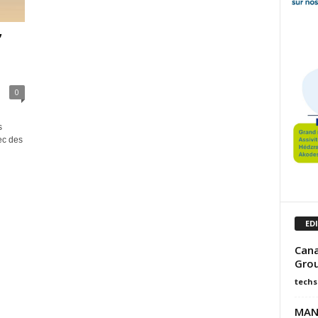
”
0
s
ec des
ED
Cana
Grou
techs
MANG