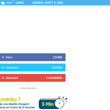
C
LOMÉ
SAMEDI, AOÛT 8, 2026
23.4
0
Fans
J'AIME
0
Suiveurs
SUIVRE
0
Abonnés
S'ABONNER
- Advertisement -